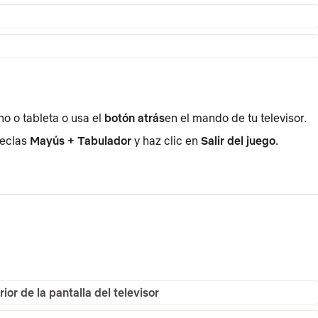
no o tableta o usa el
botón atrás
en el mando de tu televisor.
teclas
Mayús + Tabulador
y haz clic en
Salir del juego
.
or de la pantalla del televisor