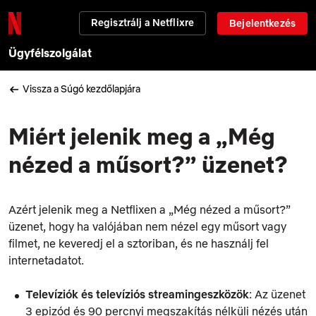
Regisztrálj a Netflixre
Bejelentkezés
Ügyfélszolgálat
Vissza a Súgó kezdőlapjára
Miért jelenik meg a „Még
nézed a műsort?” üzenet?
Azért jelenik meg a Netflixen a „Még nézed a műsort?”
üzenet, hogy ha valójában nem nézel egy műsort vagy
filmet, ne keveredj el a sztoriban, és ne használj fel
internetadatot.
Televíziók és televíziós streamingeszközök
: Az üzenet
3 epizód és 90 percnyi megszakítás nélküli nézés után