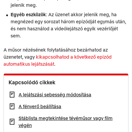
jelenik meg.
Egyéb eszközök
: Az üzenet akkor jelenik meg, ha
megnézed egy sorozat három epizódját egymás után,
és nem használod a videólejátszó egyik vezérlőjét
sem.
A műsor nézésének folytatásához bezárhatod az
üzenetet, vagy
kikapcsolhatod a következő epizód
automatikus lejátszását
.
Kapcsolódó cikkek
A lejátszási sebesség módosítása
A fényerő beállítása
Stáblista megtekintése tévéműsor vagy film
végén