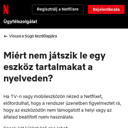
Regisztrálj a Netflixre
Bejelentkezés
Ügyfélszolgálat
Vissza a Súgó kezdőlapjára
Miért nem játszik le egy
eszköz tartalmakat a
nyelveden?
Ha TV-n vagy mobileszközön nézed a Netflixet,
előfordulhat, hogy a rendszer üzenetben figyelmeztet rá,
hogy az eszközödön nem támogatott a helyi vagy az
általad beállított nyelv használata.