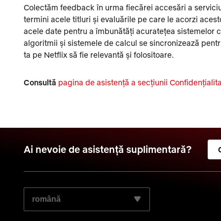
Colectăm feedback în urma fiecărei accesări a serviciulu
termini acele titluri și evaluările pe care le acorzi aces
acele date pentru a îmbunătăți acuratețea sistemelor ca
algoritmii și sistemele de calcul se sincronizează pent
ta pe Netflix să fie relevantă și folositoare.
Consultă
pagina de asistență a secțiunii Confidențialita
Ai nevoie de asistență suplimentară?
SELECTEAZĂ LIMBA DORITĂ: