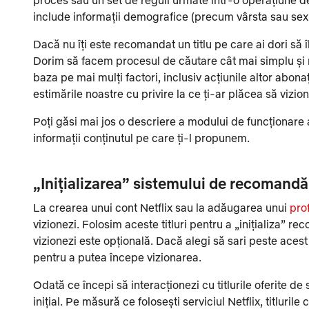
include informații demografice (precum vârsta sau sexu
Dacă nu îți este recomandat un titlu pe care ai dori să îl
Dorim să facem procesul de căutare cât mai simplu și ma
baza pe mai mulți factori, inclusiv acțiunile altor abona
estimările noastre cu privire la ce ți-ar plăcea să vizione
Poți găsi mai jos o descriere a modului de funcționare 
informații conținutul pe care ți-l propunem.
„Inițializarea” sistemului de recomandă
La crearea unui cont Netflix sau la adăugarea unui
prof
vizionezi. Folosim aceste titluri pentru a „inițializa” re
vizionezi este opțională. Dacă alegi să sari peste acest
pentru a putea începe vizionarea.
Odată ce începi să interacționezi cu titlurile oferite de 
inițial. Pe măsură ce folosești serviciul Netflix, titlur