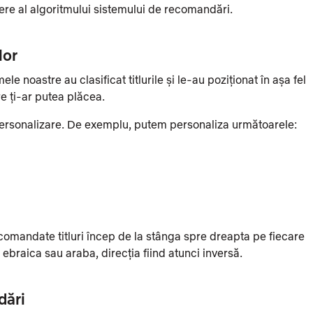
ere al algoritmului sistemului de recomandări.
lor
le noastre au clasificat titlurile și le-au poziționat în așa fel
re ți-ar putea plăcea.
 personalizare. De exemplu, putem personaliza următoarele:
comandate titluri încep de la stânga spre dreapta pe fiecare
 ebraica sau araba, direcția fiind atunci inversă.
dări