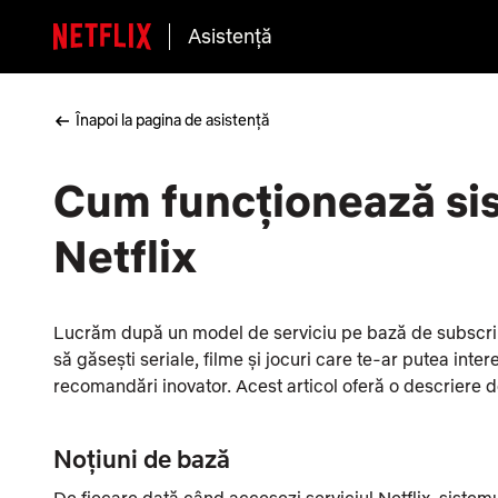
Asistență
Înapoi la pagina de asistență
Cum funcționează si
Netflix
Lucrăm după un model de serviciu pe bază de subscripț
să găsești seriale, filme și jocuri care te-ar putea inte
recomandări inovator. Acest articol oferă o descriere d
Noțiuni de bază
De fiecare dată când accesezi serviciul Netflix, sistemu