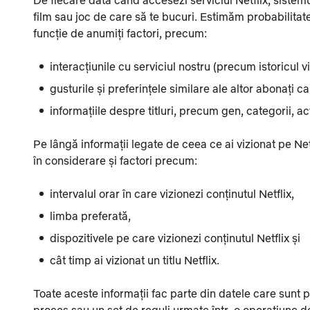
film sau joc de care să te bucuri. Estimăm probabilitatea
funcție de anumiți factori, precum:
interacțiunile cu serviciul nostru (precum istoricul viz
gusturile și preferințele similare ale altor abonați ca
informațiile despre titluri, precum gen, categorii, acto
Pe lângă informații legate de ceea ce ai vizionat pe Ne
în considerare și factori precum:
intervalul orar în care vizionezi conținutul Netflix,
limba preferată,
dispozitivele pe care vizionezi conținutul Netflix și
cât timp ai vizionat un titlu Netflix.
Toate aceste informații fac parte din datele care sunt p
proces sau un set de reguli urmate într-o operațiune 