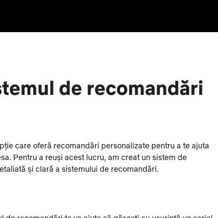
stemul de recomandări
ie care oferă recomandări personalizate pentru a te ajuta
resa. Pentru a reuși acest lucru, am creat un sistem de
etaliată și clară a sistemului de recomandări.
l de recomandări te va ajuta să găsești cu ușurință un serial,