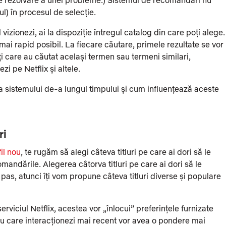
l) în procesul de selecție.
 vizionezi, ai la dispoziție întregul catalog din care poți alege.
i rapid posibil. La fiecare căutare, primele rezultate se vor
ți care au căutat același termen sau termeni similari,
zi pe Netflix și altele.
a sistemului de-a lungul timpului și cum influențează aceste
ri
il nou
, te rugăm să alegi câteva titluri pe care ai dori să le
comandările. Alegerea câtorva titluri pe care ai dori să le
 pas, atunci îți vom propune câteva titluri diverse și populare
serviciul Netflix, acestea vor „înlocui” preferințele furnizate
ile cu care interacționezi mai recent vor avea o pondere mai