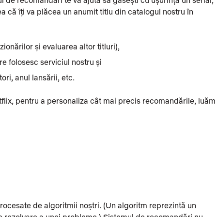
 că îți va plăcea un anumit titlu din catalogul nostru în
ionărilor și evaluarea altor titluri),
re folosesc serviciul nostru și
ri, anul lansării, etc.
tflix, pentru a personaliza cât mai precis recomandările, luăm
rocesate de algoritmii noștri. (Un algoritm reprezintă un
de rezolvare a unei probleme.) Sistemul de recomandări nu