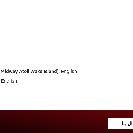
d Midway Atoll Wake Island)
: English
: English
ال بنا