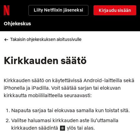
Liity Netflixin jäseneksi
Kirjaudu sisään
Ohjekeskus
Takaisin ohjekeskuksen aloitussivulle
Kirkkauden säätö
Kirkkauden säätö on käytettävissä Android-laitteilla sekä
iPhonella ja iPadilla. Voit säätää sarjan tai elokuvan
kirkkautta mobiililaitteella seuraavasti:
Napauta sarjaa tai elokuvaa samalla kun toistat sitä.
Valitse haluamasi kirkkauden aste liu’uttamalla
kirkkauden säädintä
ylös tai alas.