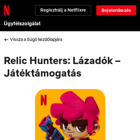
Regisztrálj a Netflixre
Bejelentkezés
Ügyfélszolgálat
Vissza a Súgó kezdőlapjára
Relic Hunters: Lázadók –
Játéktámogatás