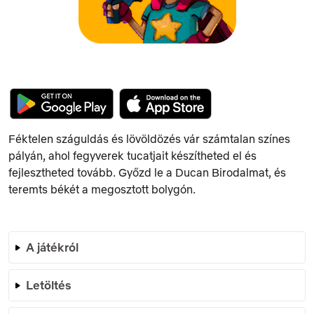
Féktelen száguldás és lövöldözés vár számtalan színes
pályán, ahol fegyverek tucatjait készítheted el és
fejlesztheted tovább. Győzd le a Ducan Birodalmat, és
teremts békét a megosztott bolygón.
A játékról
Letöltés