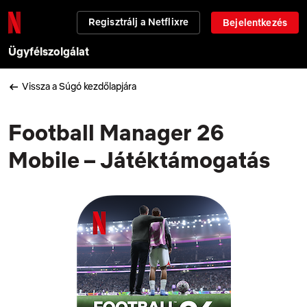
Regisztrálj a Netflixre
Bejelentkezés
Ügyfélszolgálat
Vissza a Súgó kezdőlapjára
Football Manager 26
Mobile – Játéktámogatás