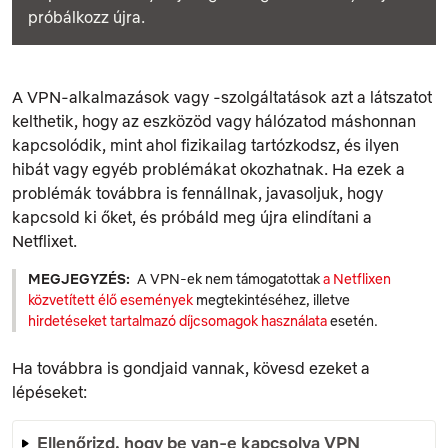
próbálkozz újra.
A VPN-alkalmazások vagy -szolgáltatások azt a látszatot
kelthetik, hogy az eszközöd vagy hálózatod máshonnan
kapcsolódik, mint ahol fizikailag tartózkodsz, és ilyen
hibát vagy egyéb problémákat okozhatnak. Ha ezek a
problémák továbbra is fennállnak, javasoljuk, hogy
kapcsold ki őket, és próbáld meg újra elindítani a
Netflixet.
MEGJEGYZÉS:
A VPN-ek nem támogatottak
a Netflixen
közvetített élő események
megtekintéséhez, illetve
hirdetéseket tartalmazó díjcsomagok használata
esetén.
Ha továbbra is gondjaid vannak, kövesd ezeket a
lépéseket:
Ellenőrizd, hogy be van-e kapcsolva VPN