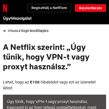
Regisztrálj a Netflixre
Bejelentkezés
Ügyfélszolgálat
Vissza a Súgó kezdőlapjára
A Netflix szerint: „Úgy
tűnik, hogy VPN-t vagy
proxyt használsz.”
Lehet, hogy az
E106
hibakódot vagy ezt az üzenetet
látod:
Úgy tűnik, hogy VPN-t vagy proxyt használsz.
Kapcsold ki az ilyen jellegű szolgáltatásokat, majd