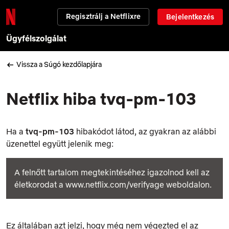
Regisztrálj a Netflixre
Bejelentkezés
Ügyfélszolgálat
Vissza a Súgó kezdőlapjára
Netflix hiba tvq-pm-103
Ha a
tvq-pm-103
hibakódot látod, az gyakran az alábbi
üzenettel együtt jelenik meg:
A felnőtt tartalom megtekintéséhez igazolnod kell az
életkorodat a www.netflix.com/verifyage weboldalon.
Ez általában azt jelzi, hogy még nem végezted el az