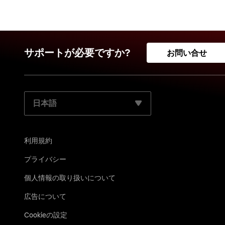
サポートが必要ですか?
お問い合せ
ご使用になる言語を選択してください:
利用規約
プライバシー
個 人情 報 の取 り 扱 い につ い て
広告について
Cookieの設定