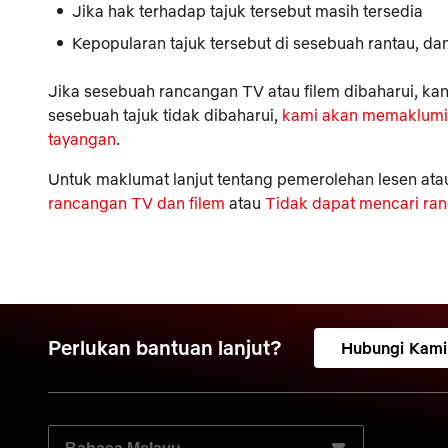
Jika hak terhadap tajuk tersebut masih tersedia
Kepopularan tajuk tersebut di sesebuah rantau, d
Jika sesebuah rancangan TV atau filem dibaharui, kand
sesebuah tajuk tidak dibaharui,
kami akan memaklumi 
tayangan
.
Untuk maklumat lanjut tentang pemerolehan lesen atau 
rancangan TV dan filem
atau
Tidak dapat mencari ran
Perlukan bantuan lanjut?
Hubungi Kami
PILIH BAHASA PILIHAN ANDA: