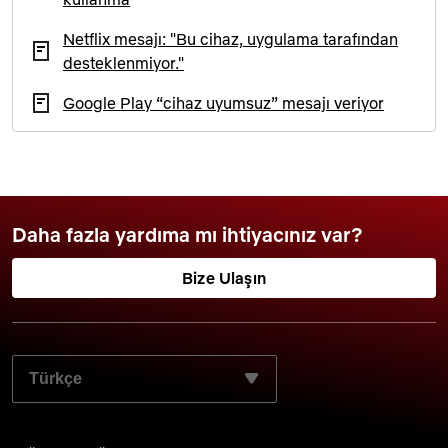
Netflix mesajı: "Bu cihaz, uygulama tarafından
desteklenmiyor."
Google Play “cihaz uyumsuz” mesajı veriyor
Daha fazla yardıma mı ihtiyacınız var?
Bize Ulaşın
TERCIH ETTIĞINIZ DILI SEÇIN: