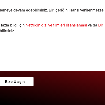
e izlemeye devam edebilirsiniz. Bir içeriğin lisansı yenilenmezse
azla bilgi için
Netflix'in dizi ve filmleri lisanslaması
ya da
Bir
ilirsiniz.
Bize Ulaşın