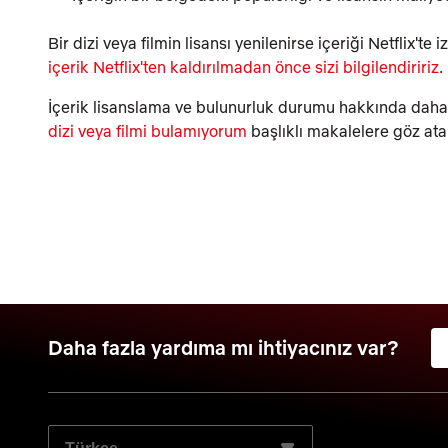
Bir dizi veya filmin lisansı yenilenirse içeriği Netflix't
içerik Netflix'ten kaldırılmadan önce sizi bilgilendiririz
.
İçerik lisanslama ve bulunurluk durumu hakkında daha f
dizi veya filmi bulamıyorum
başlıklı makalelere göz atab
Daha fazla yardıma mı ihtiyacınız var?
TERCIH ETTIĞINIZ DILI SEÇIN: