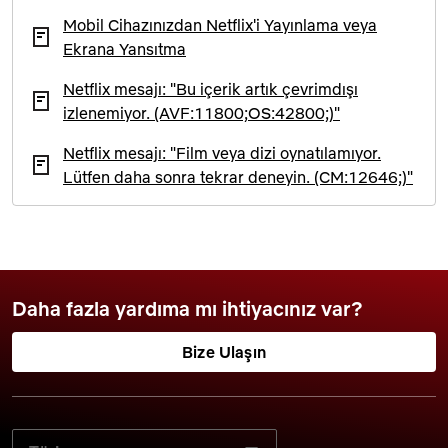
Mobil Cihazınızdan Netflix'i Yayınlama veya
Ekrana Yansıtma
Netflix mesajı: "Bu içerik artık çevrimdışı
izlenemiyor. (AVF:11800;OS:42800;)"
Netflix mesajı: "Film veya dizi oynatılamıyor.
Lütfen daha sonra tekrar deneyin. (CM:12646;)"
Daha fazla yardıma mı ihtiyacınız var?
Bize Ulaşın
TERCIH ETTIĞINIZ DILI SEÇIN: