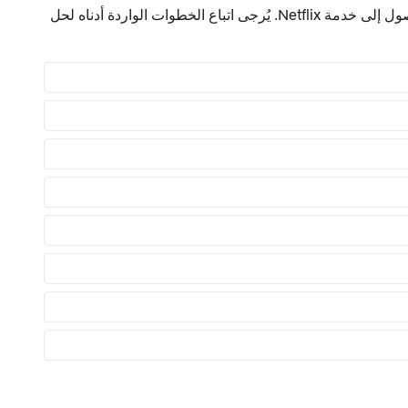
يعني هذا عادةً وجود مشكلة في الاتصال بالشبكة توقف جهازك من الوصول إلى خدمة Netflix. يُرجى اتباع الخطوات الواردة أدناه لحل