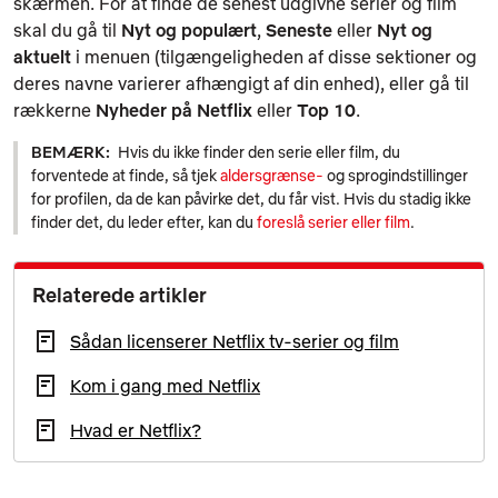
skærmen. For at finde de senest udgivne serier og film
skal du gå til
Nyt og populært
,
Seneste
eller
Nyt og
aktuelt
i menuen (tilgængeligheden af disse sektioner og
deres navne varierer afhængigt af din enhed), eller gå til
rækkerne
Nyheder på Netflix
eller
Top 10
.
BEMÆRK:
Hvis du ikke finder den serie eller film, du
forventede at finde, så tjek
aldersgrænse-
og sprogindstillinger
for profilen, da de kan påvirke det, du får vist. Hvis du stadig ikke
finder det, du leder efter, kan du
foreslå serier eller film
.
Relaterede artikler
Sådan licenserer Netflix tv-serier og film
Kom i gang med Netflix
Hvad er Netflix?