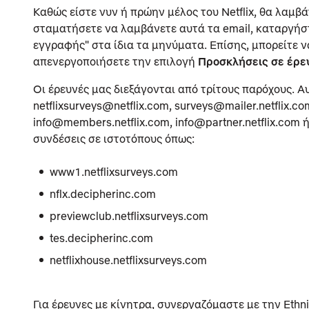
Καθώς είστε νυν ή πρώην μέλος του Netflix, θα λαμβά
σταματήσετε να λαμβάνετε αυτά τα email, καταργήσ
εγγραφής" στα ίδια τα μηνύματα. Επίσης, μπορείτε ν
απενεργοποιήσετε την επιλογή
Προσκλήσεις σε έρε
Οι έρευνές μας διεξάγονται από τρίτους παρόχους. Α
netflixsurveys@netflix.com, surveys@mailer.netflix.c
info@members.netflix.com, info@partner.netflix.com
συνδέσεις σε ιστοτόπους όπως:
www1.netflixsurveys.com
nflx.decipherinc.com
previewclub.netflixsurveys.com
tes.decipherinc.com
netflixhouse.netflixsurveys.com
Για έρευνες με κίνητρα, συνεργαζόμαστε με την Ethni