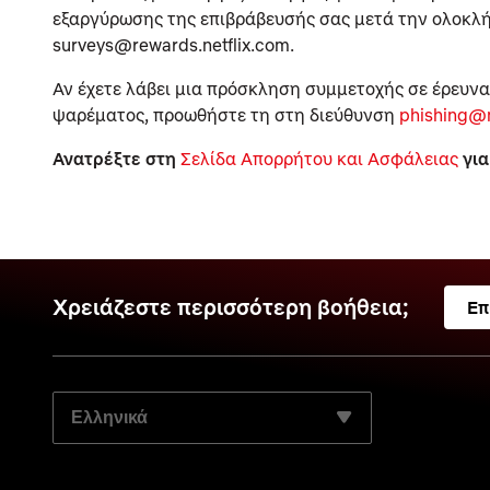
εξαργύρωσης της επιβράβευσής σας μετά την ολοκλή
surveys@rewards.netflix.com.
Αν έχετε λάβει μια πρόσκληση συμμετοχής σε έρευνα 
ψαρέματος, προωθήστε τη στη διεύθυνση
phishing@n
Ανατρέξτε στη
Σελίδα Απορρήτου και Ασφάλειας
για
Χρειάζεστε περισσότερη βοήθεια;
Επ
ΕΠΙΛΈΞΤΕ ΤΗ ΓΛΏΣΣΑ ΤΗΣ ΠΡΟΤΊΜΗΣΉΣ ΣΑΣ: