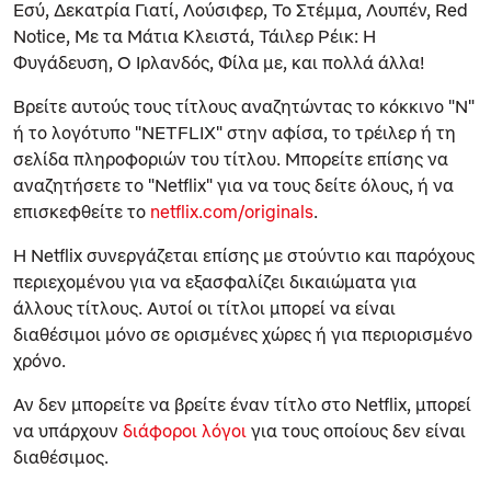
Εσύ
,
Δεκατρία Γιατί
,
Λούσιφερ
,
Το Στέμμα
,
Λουπέν
,
Red
Notice
,
Με τα Μάτια Κλειστά
,
Τάιλερ Ρέικ: Η
Φυγάδευση
,
Ο Ιρλανδός
,
Φίλα με
,
και πολλά άλλα!
Βρείτε αυτούς τους τίτλους αναζητώντας το κόκκινο "N"
ή το λογότυπο "NETFLIX" στην αφίσα, το τρέιλερ ή τη
σελίδα πληροφοριών του τίτλου. Μπορείτε επίσης να
αναζητήσετε το "Netflix" για να τους δείτε όλους, ή να
επισκεφθείτε το
netflix.com/originals
.
Η Netflix συνεργάζεται επίσης με στούντιο και παρόχους
περιεχομένου για να εξασφαλίζει δικαιώματα για
άλλους τίτλους. Αυτοί οι τίτλοι μπορεί να είναι
διαθέσιμοι μόνο σε ορισμένες χώρες ή για περιορισμένο
χρόνο.
Αν δεν μπορείτε να βρείτε έναν τίτλο στο Netflix, μπορεί
να υπάρχουν
διάφοροι λόγοι
για τους οποίους δεν είναι
διαθέσιμος.