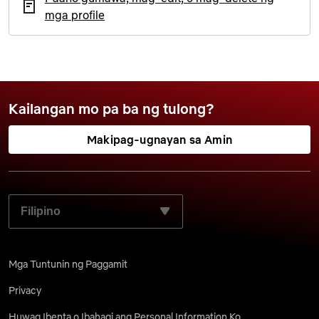
mga profile
Kailangan mo pa ba ng tulong?
Makipag-ugnayan sa Amin
PILIIN ANG GUSTO MONG WIKA:
Mga Tuntunin ng Paggamit
Privacy
Huwag Ibenta o Ibahagi ang Personal Information Ko