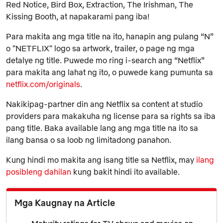
Red Notice
,
Bird Box
,
Extraction
,
The Irishman
,
The
Kissing Booth
,
at napakarami pang iba!
Para makita ang mga title na ito, hanapin ang pulang “N”
o "NETFLIX" logo sa artwork, trailer, o page ng mga
detalye ng title. Puwede mo ring i-search ang “Netflix”
para makita ang lahat ng ito, o puwede kang pumunta sa
netflix.com/originals
.
Nakikipag-partner din ang Netflix sa content at studio
providers para makakuha ng license para sa rights sa iba
pang title. Baka available lang ang mga title na ito sa
ilang bansa o sa loob ng limitadong panahon.
Kung hindi mo makita ang isang title sa Netflix, may
ilang
posibleng dahilan
kung bakit hindi ito available.
Mga Kaugnay na Article