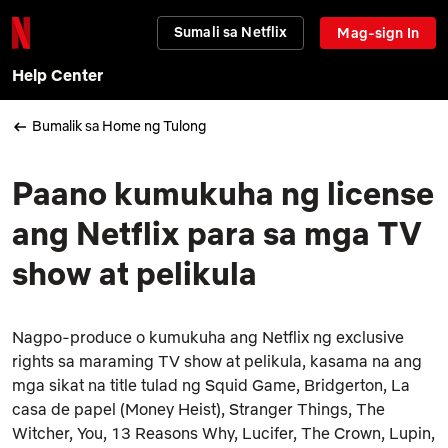
Sumali sa Netflix
Mag-sign In
Help Center
Bumalik sa Home ng Tulong
Paano kumukuha ng license
ang Netflix para sa mga TV
show at pelikula
Nagpo-produce o kumukuha ang Netflix ng exclusive
rights sa maraming TV show at pelikula, kasama na ang
mga sikat na title tulad ng
Squid Game
,
Bridgerton
,
La
casa de papel
(
Money Heist
),
Stranger Things
,
The
Witcher
,
You
,
13 Reasons Why
,
Lucifer
,
The Crown
,
Lupin
,