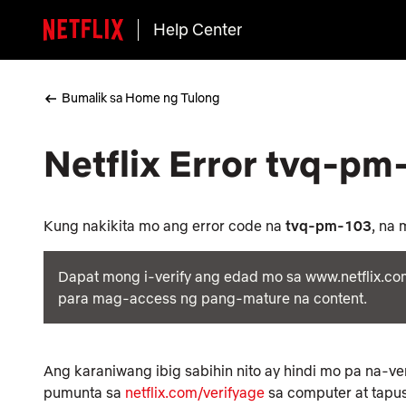
Help Center
Bumalik sa Home ng Tulong
Netflix Error tvq-pm
Kung nakikita mo ang error code na
tvq-pm-103
, na
Dapat mong i-verify ang edad mo sa www.netflix.co
para mag-access ng pang-mature na content.
Ang karaniwang ibig sabihin nito ay hindi mo pa na-v
pumunta sa
netflix.com/verifyage
sa computer at tapus