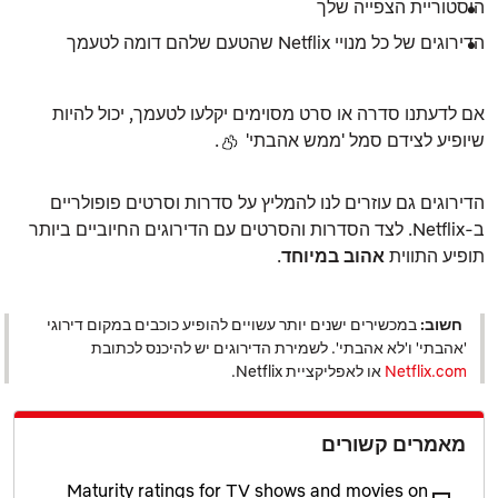
היסטוריית הצפייה שלך
הדירוגים של כל מנויי Netflix שהטעם שלהם דומה לטעמך
אם לדעתנו סדרה או סרט מסוימים יקלעו לטעמך, יכול להיות
שיופיע לצידם סמל 'ממש אהבתי'
.
הדירוגים גם עוזרים לנו להמליץ על סדרות וסרטים פופולריים
ב‑Netflix. לצד הסדרות והסרטים עם הדירוגים החיוביים ביותר
תופיע התווית
אהוב במיוחד
.
חשוב:
במכשירים ישנים יותר עשויים להופיע כוכבים במקום דירוגי
'אהבתי' ו'לא אהבתי'. לשמירת הדירוגים יש להיכנס לכתובת
Netflix.com
או לאפליקציית Netflix.
מאמרים קשורים
Maturity ratings for TV shows and movies on