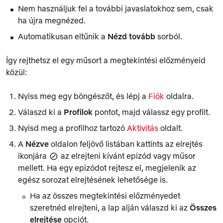
Nem használjuk fel a további javaslatokhoz sem, csak
ha újra megnézed.
Automatikusan eltűnik a
Nézd tovább
sorból.
Így rejthetsz el egy műsort a megtekintési előzményeid
közül:
Nyiss meg egy böngészőt, és lépj a
Fiók
oldalra.
Válaszd ki a
Profilok
pontot, majd válassz egy profilt.
Nyisd meg a profilhoz tartozó
Aktivitás
oldalt.
A
Nézve
oldalon feljövő listában kattints az elrejtés
ikonjára
az elrejteni kívánt epizód vagy műsor
mellett. Ha egy epizódot rejtesz el, megjelenik az
egész sorozat elrejtésének lehetősége is.
Ha az összes megtekintési előzményedet
szeretnéd elrejteni, a lap alján válaszd ki az
Összes
elrejtése
opciót.