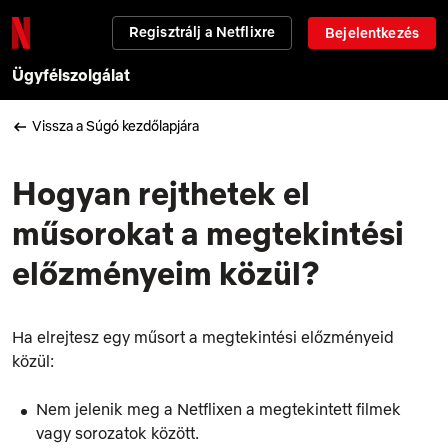
Regisztrálj a Netflixre
Bejelentkezés
Ügyfélszolgálat
Vissza a Súgó kezdőlapjára
Hogyan rejthetek el
műsorokat a megtekintési
előzményeim közül?
Ha elrejtesz egy műsort a megtekintési előzményeid
közül:
Nem jelenik meg a Netflixen a megtekintett filmek
vagy sorozatok között.