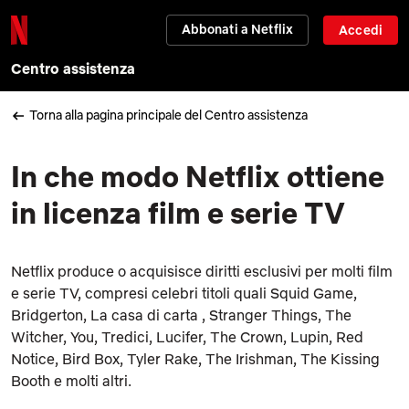
Abbonati a Netflix
Accedi
Centro assistenza
Torna alla pagina principale del Centro assistenza
In che modo Netflix ottiene
in licenza film e serie TV
Netflix produce o acquisisce diritti esclusivi per molti film
e serie TV, compresi celebri titoli quali
Squid Game
,
Bridgerton
,
La casa di carta
,
Stranger Things
,
The
Witcher
,
You
,
Tredici
,
Lucifer
,
The Crown
,
Lupin
,
Red
Notice
,
Bird Box
,
Tyler Rake
,
The Irishman
,
The Kissing
Booth
e molti altri.