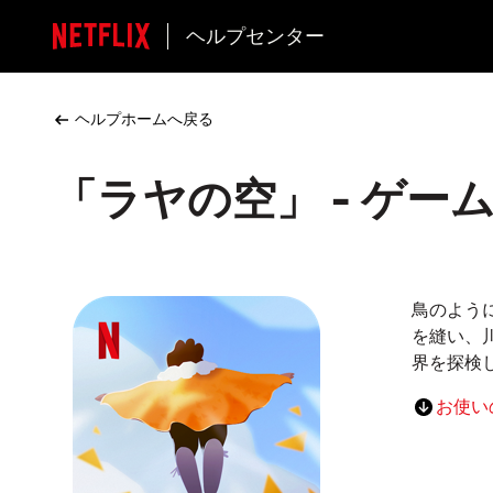
ヘルプセンター
ヘルプホームへ戻る
「ラヤの空」 - ゲー
鳥のよう
を縫い、
界を探検
お使い