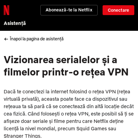
Abonează-te la Netflix
Conectare
Asistență
Înapoi la pagina de asistență
Vizionarea serialelor și a
filmelor printr-o rețea VPN
Dacă te conectezi la internet folosind o rețea VPN (rețea
virtuală privată),
aceasta
poate face ca dispozitivul sau
rețeaua ta să pară că se conectează din altă locație decât
cea fizică. Când folosești o rețea VPN, este posibil
să ți se
afișeze doar seriale și filme pentru care Netflix deține
licență la nivel mondial, precum Squid Games sau
Stranger Things.