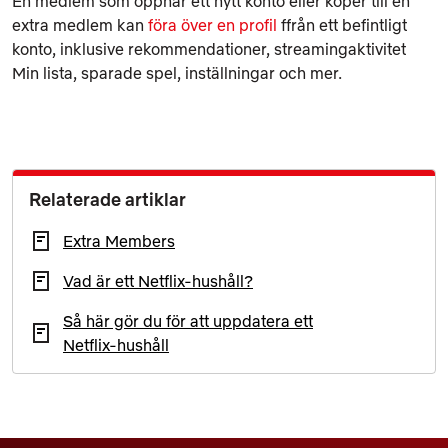
En medlem som öppnar ett nytt konto eller köper till en
extra medlem kan
föra över en profil
ffrån ett befintligt
konto, inklusive rekommendationer, streamingaktivitet
Min lista
, sparade spel, inställningar och mer.
Relaterade artiklar
Extra Members
Vad är ett Netflix-hushåll?
Så här gör du för att uppdatera ett
Netflix‑hushåll