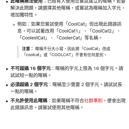
此暱稱無法使用
：
已經有人使用您嘗試建立的暱稱。若要
解決此問題，請選擇其他暱稱，或嘗試為暱稱加入字元，
增加獨特性。
例如：如果您嘗試使用「CoolCat」但出現此錯誤訊
息，可以試著改用「CoolCat1」、「CoolCat2」、
「CoolestCat」、「CoolerCat」等名稱。
注意：
暱稱不分大小寫，因此將「CoolCat」改成
「coolcat」或「COOLCAT」不會有任何差別。
不可超過 16 個字元
：暱稱的字元上限為 16 個字元。請
試試短一點的暱稱。
必須超過 2 個字元
：暱稱至少需要 2 個字元。請試試長
一點的暱稱。
不允許使用此暱稱
：如果暱稱不符合
社群準則
，便會出現
此錯誤訊息。請嘗試使用其他暱稱。