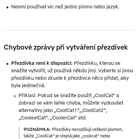
Nesmí používat víc než jedno písmo nebo jazyk.
Chybové zprávy při vytváření přezdívek
Přezdívka není k dispozici
:
Přezdívku, kterou se
snažíte vytvořit, už používá někdo jiný. Vyberte si jinou
přezdívku nebo zkuste k přezdívce něco přidat, aby
byla jedinečná.
Příklad: Pokud se snažíte použít „CoolCat“ a
zobrazí se vám tahle chyba, můžete vyzkoušet
alternativy jako „CoolCat1“,„CoolCat2“,
„CoolestCat“, „CoolerCat“ atd.
POZNÁMKA:
Přezdívky nerozlišují velikost písmen,
takže „CoolCat“ je stejná jako „coolcat“ nebo