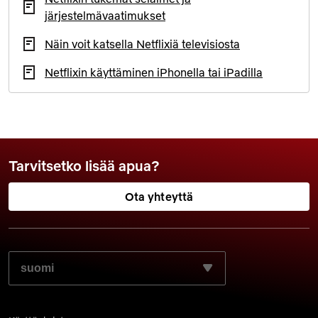
järjestelmävaatimukset
Näin voit katsella Netflixiä televisiosta
Netflixin käyttäminen iPhonella tai iPadilla
Tarvitsetko lisää apua?
Ota yhteyttä
VALITSE HALUAMASI KIELI: