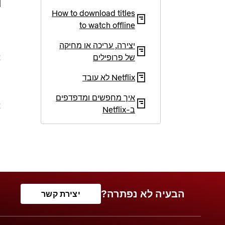
How to download titles
to watch offline
מ
יצירה, עריכה או מחיקה
של פרופילים
א
Netflix לא עובד
ה
איך מחפשים ומדפדפים
א
ב‑Netflix
נ
הבעיה לא נפתרה?
יצירת קשר