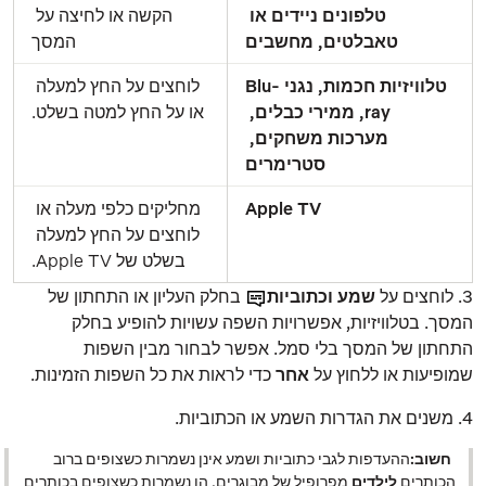
טלפונים ניידים או 
הקשה או לחיצה על 
טאבלטים, מחשבים
המסך
טלוויזיות חכמות, נגני Blu-
לוחצים על החץ למעלה 
ray, ממירי כבלים, 
או על החץ למטה בשלט.
מערכות משחקים, 
סטרימרים
Apple TV
מחליקים כלפי מעלה או 
לוחצים על החץ למעלה 
בשלט של Apple TV.
3. לוחצים על
שמע וכתוביות
בחלק העליון או התחתון של
המסך. בטלוויזיות, אפשרויות השפה עשויות להופיע בחלק
התחתון של המסך בלי סמל. אפשר לבחור מבין השפות
שמופיעות או ללחוץ על
אחר
כדי לראות את כל השפות הזמינות.
4. משנים את הגדרות השמע או הכתוביות.
חשוב:
ההעדפות לגבי כתוביות ושמע אינן נשמרות כשצופים ברוב
הכותרים
לילדים
מפרופיל של מבוגרים. הן נשמרות כשצופים בכותרים