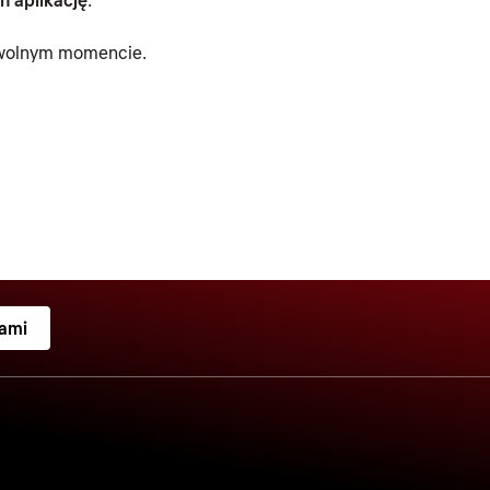
owolnym momencie.
nami