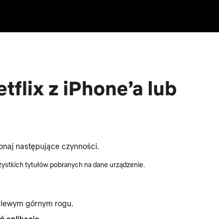
tflix z iPhone’a lub
konaj następujące czynności.
szystkich tytułów pobranych na dane urządzenie.
w lewym górnym rogu.
ń aplikację
.