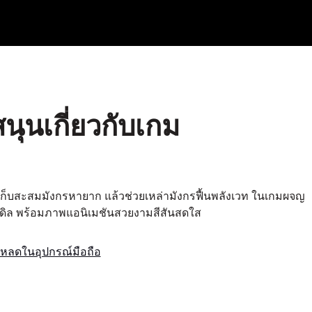
ุนเกี่ยวกับเกม
เก็บสะสมมังกรหายาก แล้วช่วยเหล่ามังกรฟื้นพลังเวท ในเกมผจญ
ดิล พร้อมภาพแอนิเมชันสวยงามสีสันสดใส
หลดในอุปกรณ์มือถือ