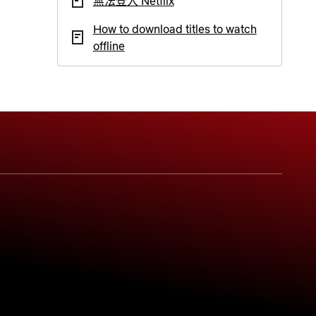
無法登入 Netflix
How to download titles to watch
offline