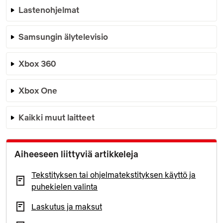
Lastenohjelmat
Samsungin älytelevisio
Xbox 360
Xbox One
Kaikki muut laitteet
Aiheeseen liittyviä artikkeleja
Tekstityksen tai ohjelmatekstityksen käyttö ja
puhekielen valinta
Laskutus ja maksut