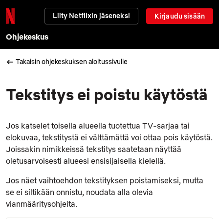
Liity Netflixin jäseneksi
Kirjaudu sisään
Ohjekeskus
Takaisin ohjekeskuksen aloitussivulle
Tekstitys ei poistu käytöstä
Jos katselet toisella alueella tuotettua TV-sarjaa tai
elokuvaa, tekstitystä ei välttämättä voi ottaa pois käytöstä.
Joissakin nimikkeissä tekstitys saatetaan näyttää
oletusarvoisesti alueesi ensisijaisella kielellä.
Jos näet vaihtoehdon tekstityksen poistamiseksi, mutta
se ei siltikään onnistu, noudata alla olevia
vianmääritysohjeita.