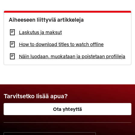
Aiheeseen liittyviä artikkeleja
Laskutus ja maksut
How to download titles to watch offline
Näin luodaan, muokataan ja poistetaan profiileja
Tarvitsetko lisää apua?
Ota yhteyttä
VALITSE HALUAMASI KIELI: