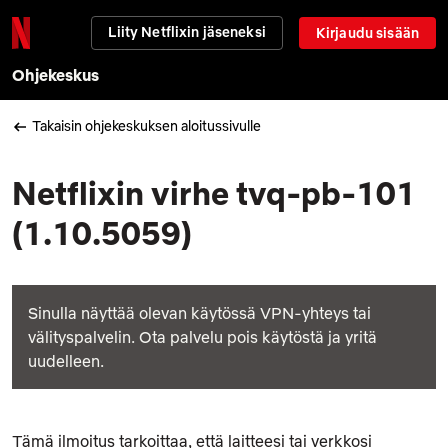
Liity Netflixin jäseneksi
Kirjaudu sisään
Ohjekeskus
Takaisin ohjekeskuksen aloitussivulle
Netflixin virhe tvq-pb-101
(1.10.5059)
Sinulla näyttää olevan käytössä VPN-yhteys tai
välityspalvelin. Ota palvelu pois käytöstä ja yritä
uudelleen.
Tämä ilmoitus tarkoittaa, että laitteesi tai verkkosi