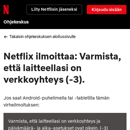
Liity Netflixin jäseneksi
Kirjaudu sisään
Ohjekeskus
Takaisin ohjekeskuksen aloitussivulle
Netflix ilmoittaa: Varmista,
että laitteellasi on
verkkoyhteys (-3).
Jos saat Android-puhelimella tai -tabletilla tämän
virheilmoituksen:
Varmista, että laitteellasi on verkkoyhteys ja
päivämäärä- ja aika-asetukset ovat oikein. (-3)