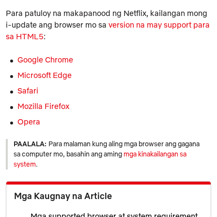
Para patuloy na makapanood ng Netflix, kailangan mong
i-update ang browser mo sa
version na may support para
sa HTML5
:
Google Chrome
Microsoft Edge
Safari
Mozilla Firefox
Opera
PAALALA:
Para malaman kung aling mga browser ang gagana
sa computer mo, basahin ang aming
mga kinakailangan sa
system
.
Mga Kaugnay na Article
Mga supported browser at system requirement