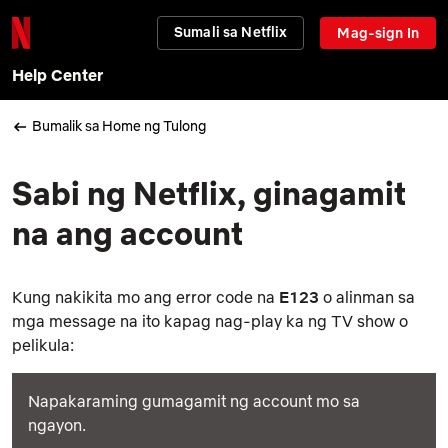
Sumali sa Netflix
Mag-sign In
Help Center
Bumalik sa Home ng Tulong
Sabi ng Netflix, ginagamit
na ang account
Kung nakikita mo ang error code na
E123
o alinman sa
mga message na ito kapag nag-play ka ng TV show o
pelikula:
Napakaraming gumagamit ng account mo sa
ngayon.