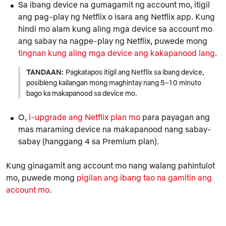
Sa ibang device na gumagamit ng account mo, itigil
ang pag-play ng Netflix o isara ang Netflix app. Kung
hindi mo alam kung aling mga device sa account mo
ang sabay na nagpe-play ng Netflix, puwede mong
tingnan kung aling mga device ang kakapanood lang
.
TANDAAN:
Pagkatapos itigil ang Netflix sa ibang device,
posibleng kailangan mong maghintay nang 5–10 minuto
bago ka makapanood sa device mo.
O,
i-upgrade ang Netflix plan mo
para payagan ang
mas maraming device na makapanood nang sabay-
sabay (hanggang 4 sa Premium plan).
Kung ginagamit ang account mo nang walang pahintulot
mo, puwede mong
pigilan ang ibang tao na gamitin ang
account mo
.