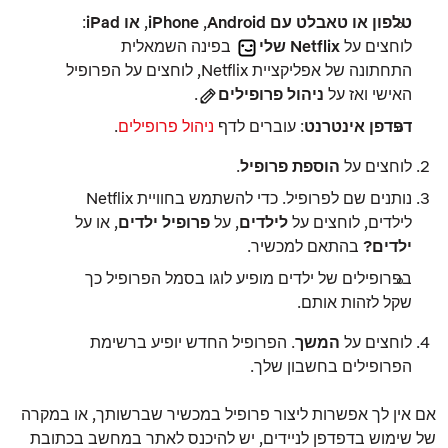
טלפון או טאבלט עם Android
,‏
iPhone
,
או iPad
:
לוחצים על
Netflix שלי
בפינה השמאלית
התחתונה של אפליקציית Netflix, לוחצים על הפרופיל
האישי ואז על
ניהול פרופילים
.
דפדפן אינטרנט
: עוברים לדף
ניהול פרופילים
.
לוחצים על
הוספת פרופיל
.
נותנים שם לפרופיל. כדי להשתמש ב
חוויית Netflix
לילדים
, לוחצים על
לילדים
, על
פרופיל ילדים
, או על
ילדים?
בהתאם למכשיר.
בפרופילים של
ילדים
מופיע לוגו בסמל הפרופיל כך
שקל לזהות אותם.
לוחצים על
המשך
. הפרופיל החדש יופיע ברשימת
הפרופילים בחשבון שלך.
אם אין לך אפשרות ליצור פרופיל במכשיר שברשותך, או במקרה
של שימוש בדפדפן לניידים, יש להיכנס לאתר במחשב בכתובת