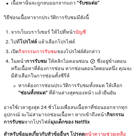
เนื้อหานั้นจะถูกลบออกจากแถว
"รับชมต่อ"
วิธีซ่อนเนื้อหาจากประวัติการรับชมมีดังนี้
จากเว็บเบราว์เซอร์ ให้ไปที่หน้า
บัญชี
ไปที่
โปรไฟล์
แล้วเลือกโปรไฟล์
เปิด
กิจกรรมการรับชม
ของโปรไฟล์ดังกล่าว
ในหน้า
การรับชม
ให้คลิกไอคอนซ่อน
ซึ่งอยู่ข้างตอน
หรือเนื้อหาที่ต้องการซ่อน หากซ่อนตอนใดตอนหนึ่ง คุณจะ
มีตัวเลือกในการซ่อนทั้งซีรีส์
หากต้องการซ่อนประวัติการรับชมทั้งหมด ให้เลือก
"ซ่อนทั้งหมด"
ที่ด้านล่างสุดของหน้า แล้วยืนยัน
อาจใช้เวลาสูงสุด 24 ชั่วโมงเพื่อลบเนื้อหาที่ซ่อนออกจากทุก
อุปกรณ์ จะไม่สามารถซ่อนเนื้อหา หากเข้าถึงหน้า
กิจกรรม
การรับชม
จากโปรไฟล์
มุมเด็กของ Netflix
สำหรับข้อมูลเกี่ยวกับหัวข้ออื่นๆ โปรดดู
หน้าความช่วยเหลือ