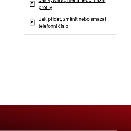
Jak vytvářet, měnit nebo mazat
profily
Jak přidat, změnit nebo smazat
telefonní číslo