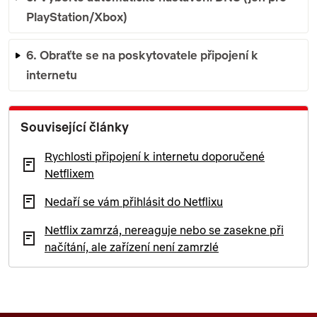
PlayStation/Xbox)
6. Obraťte se na poskytovatele připojení k
internetu
Související články
Rychlosti připojení k internetu doporučené
Netflixem
Nedaří se vám přihlásit do Netflixu
Netflix zamrzá, nereaguje nebo se zasekne při
načítání, ale zařízení není zamrzlé