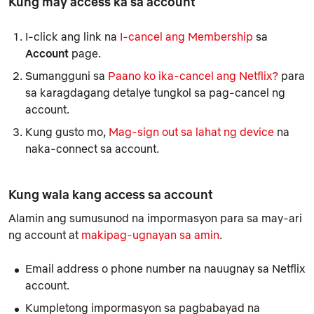
Kung may access ka sa account
I-click ang link na
I-cancel ang Membership
sa
Account
page.
Sumangguni sa
Paano ko ika-cancel ang Netflix?
para
sa karagdagang detalye tungkol sa pag-cancel ng
account.
Kung gusto mo,
Mag-sign out sa lahat ng device
na
naka-connect sa account.
Kung wala kang access sa account
Alamin ang sumusunod na impormasyon para sa may-ari
ng account at
makipag-ugnayan sa amin
.
Email address o phone number na nauugnay sa Netflix
account.
Kumpletong impormasyon sa pagbabayad na