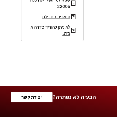
שגיאת Netflix‏ 10016-
22005
החלפת החבילה
מ
לא ניתן להוריד סדרה או
כ
סרט
א
x
הבעיה לא נפתרה?
יצירת קשר