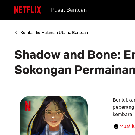
Pusat Bantuan
Kembali ke Halaman Utama Bantuan
Shadow and Bone: Ent
Sokongan Permaina
Bentukkan
peperanga
kembara in
Muat t