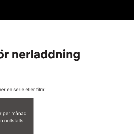
ör nerladdning
 en serie eller film:
ar per månad
 nollställs