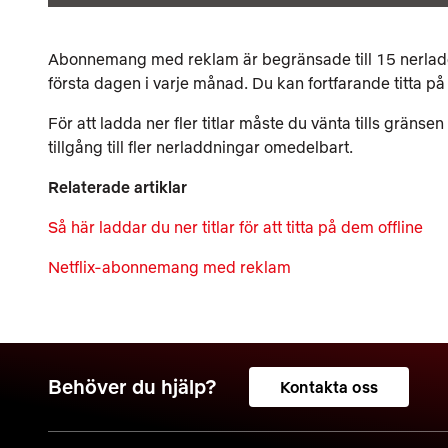
Abonnemang med reklam är begränsade till 15 nerladdn
första dagen i varje månad. Du kan fortfarande titta på s
För att ladda ner fler titlar måste du vänta tills gränsen 
tillgång till fler nerladdningar omedelbart.
Relaterade artiklar
Så här laddar du ner titlar för att titta på dem offline
Netflix-abonnemang med reklam
Behöver du hjälp?
Kontakta oss