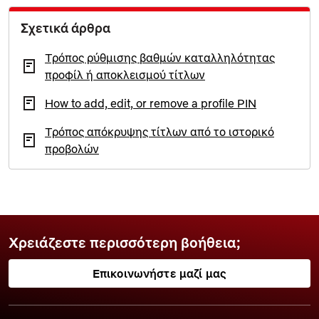
Σχετικά άρθρα
Τρόπος ρύθμισης βαθμών καταλληλότητας
προφίλ ή αποκλεισμού τίτλων
How to add, edit, or remove a profile PIN
Τρόπος απόκρυψης τίτλων από το ιστορικό
προβολών
Χρειάζεστε περισσότερη βοήθεια;
Επικοινωνήστε μαζί μας